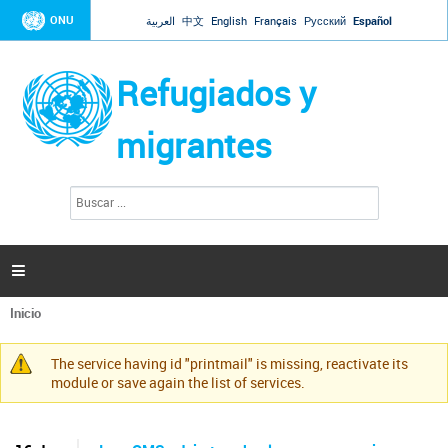
Jump to navigation
ONU
العربية
中文
English
Français
Русский
Español
Refugiados y
migrantes
B
F
u
o
s
r
c
a
m
r

u
l
Inicio
a
Se
r
encuentra
i
The service having id "printmail" is missing, reactivate its
usted
Mensaje
o
module or save again the list of services.
aquí
d
de
e
advertencia
b