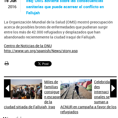
ú
16 Jun
Iraq: OMS advierte sobre las consecuencias
s
2016
sanitarias que puede acarrear el conflicto en
q
Fallujah
u
e
La Organización Mundial de la Salud (OMS) mostró preocupación
d
acerca de posibles brotes de enfermedades que pudieran surgir
a
entre los más de 42.000 refugiados y desplazados que han
abandonado recientemente la ciudad iraquí de Fallujah.
Centro de Noticias de la ONU
http://www.un.org/spanish/News/story.asp
Miles de
Celebrida


familias
des
consigue
internaci
n escapar
onales se
de la
suman a
ciudad sitiada de Fallujah, Iraq
ACNUR en campaña a favor de los
refugiados