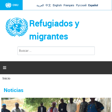
Jump to navigation
ONU
العربية
中文
English
Français
Русский
Español
Refugiados y
migrantes
B
F
u
o
s
r
c
a
m
r

u
l
Inicio
a
Se
r
La ONU responde a Guaidó que está lista para
31 Ene 2019 -
encuentra
i
Noticias
reforzar la ayuda humanitaria en Venezuela
usted
o
aquí
d
El Secretario General ha respondido a la carta enviada por el presidente de la
e
Asamblea Nacional de Venezuela solicitando a Naciones Unidas que aumente
b
la ayuda humanitaria. Guerres ha reiterado que la ONU está lista para hacerlo,