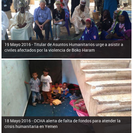
ú
pero necesita el consentimiento y la colaboración del Gobierno.
s
q
u
e
d
a
19 Mayo 2016 -
Titular de Asuntos Humanitarios urge a asistir a
civiles afectados por la violencia de Boko Haram
18 Mayo 2016 -
OCHA alerta de falta de fondos para atender la
crisis humanitaria en Yemen