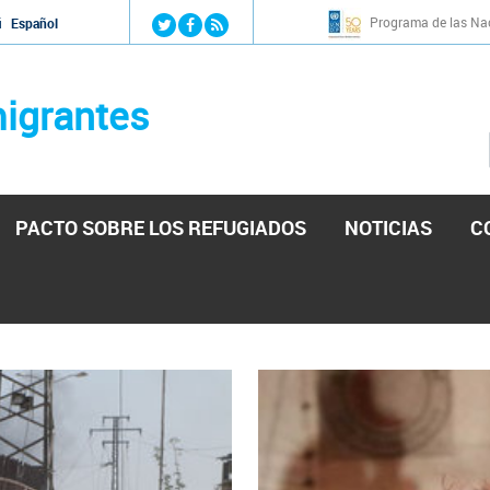
Jump to navigation
Programa de las Nac
й
Español
igrantes
PACTO SOBRE LOS REFUGIADOS
NOTICIAS
C
stá lista para reforzar la ayuda humanitaria en Venezu
por el presidente de la Asamblea Nacional de Venezuela solicitando a N
esita el consentimiento y la colaboración del Gobierno.