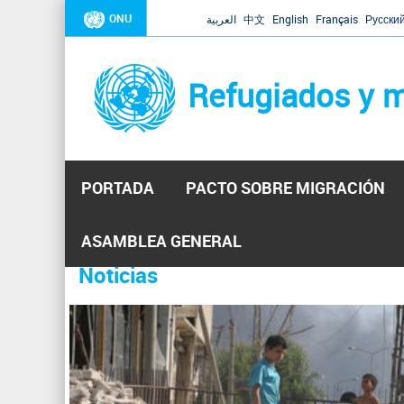
ONU
العربية
中文
English
Français
Русски
Refugiados y m
PORTADA
PACTO SOBRE MIGRACIÓN
Inicio
Se
ASAMBLEA GENERAL
encuentra
Noticias
La ONU responde a Guaidó que e
31 Ene 2019 -
usted
aquí
El Secretario General ha respondido a la carta enviada 
ha reiterado que la ONU está lista para hacerlo, pero nec