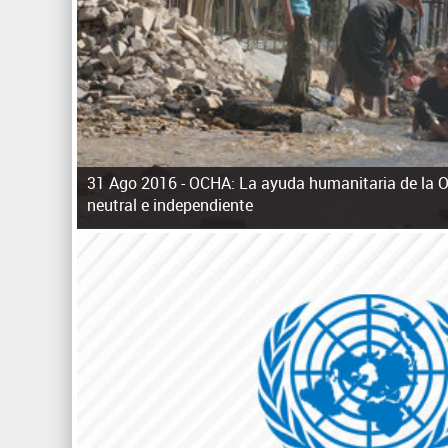
31 Ago 2016 -
OCHA: La ayuda humanitaria de la 
neutral e independiente
P
á
g
i
n
a
s