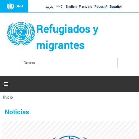
Jump to navigation
ONU
العربية
中文
English
Français
Русский
Español
Refugiados y
migrantes
B
F
u
o
s
r
c
a
m
r

u
l
Inicio
a
Se
r
La ONU responde a Guaidó que está lista para
31 Ene 2019 -
encuentra
i
Noticias
reforzar la ayuda humanitaria en Venezuela
usted
o
aquí
d
El Secretario General ha respondido a la carta enviada por el presidente de la
e
Asamblea Nacional de Venezuela solicitando a Naciones Unidas que aumente
b
la ayuda humanitaria. Guerres ha reiterado que la ONU está lista para hacerlo,