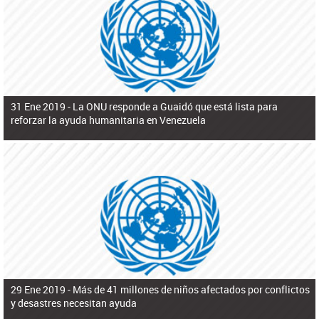
ú
pero necesita el consentimiento y la colaboración del Gobierno.
s
q
u
e
d
a
31 Ene 2019 -
La ONU responde a Guaidó que está lista para
reforzar la ayuda humanitaria en Venezuela
29 Ene 2019 -
Más de 41 millones de niños afectados por conflictos
y desastres necesitan ayuda