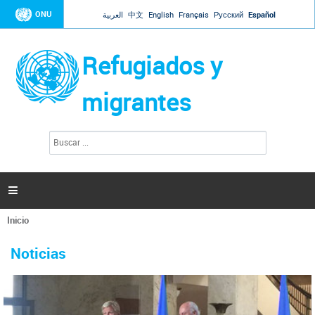
Jump to navigation
ONU
العربية
中文
English
Français
Русский
Español
Refugiados y
migrantes
B
F
u
o
s
r
c
a
m
r

u
l
Inicio
a
Se
r
La ONU responde a Guaidó que está lista para
31 Ene 2019 -
encuentra
i
Noticias
reforzar la ayuda humanitaria en Venezuela
usted
o
aquí
d
El Secretario General ha respondido a la carta enviada por el presidente de la
e
Asamblea Nacional de Venezuela solicitando a Naciones Unidas que aumente
b
la ayuda humanitaria. Guerres ha reiterado que la ONU está lista para hacerlo,