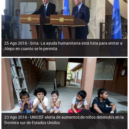
ú
pero necesita el consentimiento y la colaboración del Gobierno.
s
q
u
e
d
a
25 Ago 2016 -
Siria: La ayuda humanitaria está lista para entrar a
Alepo en cuanto se le permita
23 Ago 2016 -
UNICEF alerta de aumentos de niños detenidos en la
frontera sur de Estados Unidos