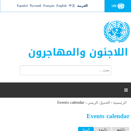
Jump to navigation
العربية
中文
English
Français
Русский
Español
UN
اللاجئون والمهاجرون
ا
ب
س
ح
ت
ث
م
ا

ر
ة
الرئيسية
›
الجدول الزمني
›
Events calendar
أنت
ا
هنا
ل
Events calendar
ب
ح
ا
بالشهر
باليوم
السنة
(علامة التبويب النشطة)
ث