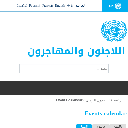
Jump to navigation
العربية
中文
English
Français
Русский
Español
UN
اللاجئون والمهاجرون
ا
ب
س
ح
ت
ث
م
ا

ر
ة
الرئيسية
›
الجدول الزمني
›
Events calendar
أنت
ا
هنا
ل
Events calendar
ب
ح
ا
بالشهر
باليوم
السنة
(علامة التبويب النشطة)
ث