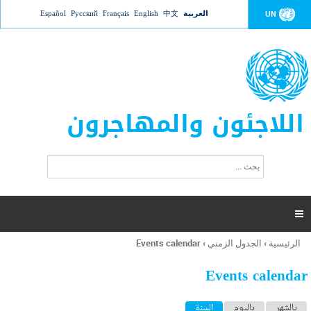
Jump to navigation
العربية
中文
English
Français
Русский
Español
UN
اللاجئون والمهاجرون
ا
ب
س
ح
ت
ث
م
ا

ر
ة
الرئيسية
›
الجدول الزمني
›
Events calendar
أنت
ا
هنا
ل
Events calendar
ب
ح
ا
بالشهر
باليوم
السنة
(علامة التبويب النشطة)
ث