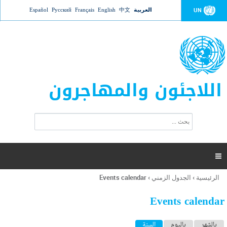
Jump to navigation
العربية
中文
English
Français
Русский
Español
UN
اللاجئون والمهاجرون
ا
ب
س
ح
ت
ث
م
ا

ر
ة
الرئيسية
›
الجدول الزمني
›
Events calendar
أنت
ا
هنا
ل
Events calendar
ب
ح
ا
بالشهر
باليوم
السنة
(علامة التبويب النشطة)
ث