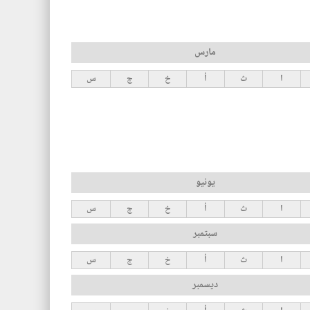
مارس
ا
ث
أ
خ
ج
س
يونيو
ا
ث
أ
خ
ج
س
سبتمبر
ا
ث
أ
خ
ج
س
ديسمبر