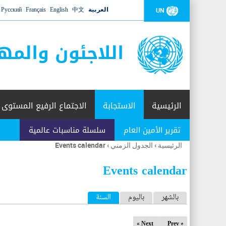
العربية
中文
English
Français
Русский
UN
اللاجئون والمه
الرئيسية
الاستجابة
الاجتماع الرفيع المستوى
تقرير الأمين العام
سلسلة مناسبات عالمية
الرئيسية
›
الجدول الزمني
›
Events calendar
أنت
هنا
Events calendar
ا
بالشهر
باليوم
السنة
(علامة التبويب النشطة)
ل
Next »
« Prev