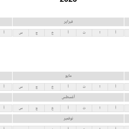
فبراير
أ
ا
ث
أ
خ
ج
س
أ
مايو
أ
ا
ث
أ
خ
ج
س
أ
أغسطس
أ
ا
ث
أ
خ
ج
س
أ
نوفمبر