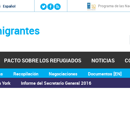
Jump to navigation
Programa de las Nac
й
Español
igrantes
PACTO SOBRE LOS REFUGIADOS
NOTICIAS
C
as
Recopilación
Negociaciones
Documentos [EN]
a York
Informe del Secretario General 2016