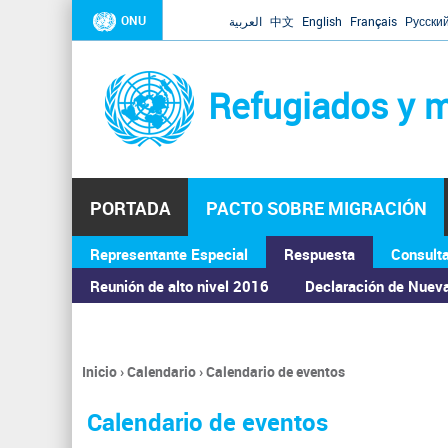
ONU
العربية
中文
English
Français
Русски
Refugiados y m
PORTADA
PACTO SOBRE MIGRACIÓN
Representante Especial
Respuesta
Consult
ASAMBLEA GENERAL
Reunión de alto nivel 2016
Declaración de Nuev
Inicio
›
Calendario
›
Calendario de eventos
Se
encuentra
Calendario de eventos
usted