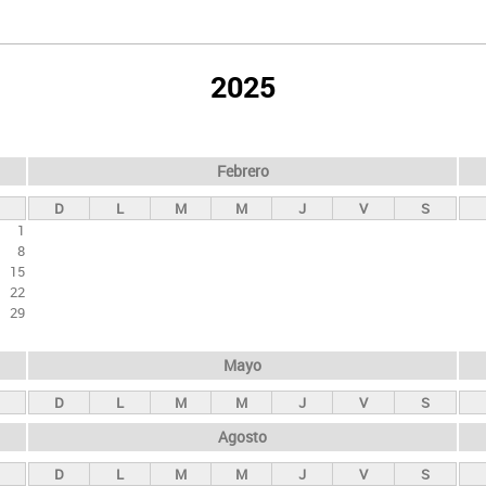
2025
Febrero
D
L
M
M
J
V
S
1
8
15
22
29
Mayo
D
L
M
M
J
V
S
Agosto
D
L
M
M
J
V
S