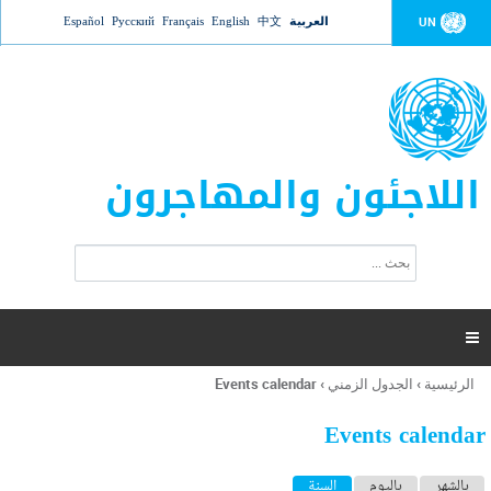
Jump to navigation
العربية
中文
English
Français
Русский
Español
UN
اللاجئون والمهاجرون
ا
ب
س
ح
ت
ث
م
ا

ر
ة
الرئيسية
›
الجدول الزمني
›
Events calendar
أنت
ا
هنا
ل
Events calendar
ب
ح
ا
بالشهر
باليوم
السنة
(علامة التبويب النشطة)
ث