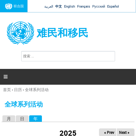
Jump to navigation
联合国
العربية
中文
English
Français
Русский
Español
难民和移民
搜
搜
索
索
表
单

首页
›
日历
›
全球系列活动
你
在
全球系列活动
这
里
月
日
年
（活动标签）
主
标
2025
« Prev
Next »
签