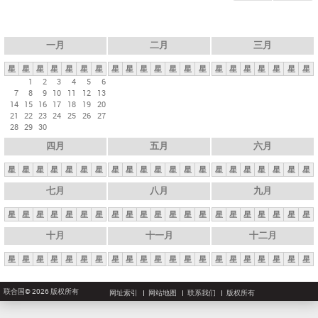
一月
二月
三月
星
星
星
星
星
星
星
星
星
星
星
星
星
星
星
星
星
星
星
星
星
1
2
3
4
5
6
7
8
9
10
11
12
13
14
15
16
17
18
19
20
21
22
23
24
25
26
27
28
29
30
四月
五月
六月
星
星
星
星
星
星
星
星
星
星
星
星
星
星
星
星
星
星
星
星
星
七月
八月
九月
星
星
星
星
星
星
星
星
星
星
星
星
星
星
星
星
星
星
星
星
星
十月
十一月
十二月
星
星
星
星
星
星
星
星
星
星
星
星
星
星
星
星
星
星
星
星
星
联合国© 2026 版权所有
网址索引
网站地图
联系我们
版权所有