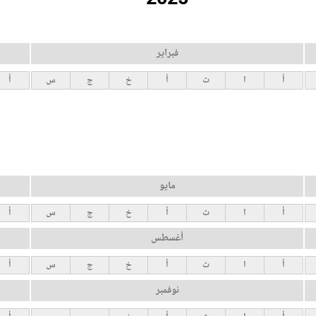
فبراير
أ
ا
ث
أ
خ
ج
س
أ
مايو
أ
ا
ث
أ
خ
ج
س
أ
أغسطس
أ
ا
ث
أ
خ
ج
س
أ
نوفمبر