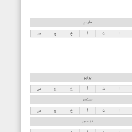
مارس
ا
ث
أ
خ
ج
س
يونيو
ا
ث
أ
خ
ج
س
سبتمبر
ا
ث
أ
خ
ج
س
ديسمبر