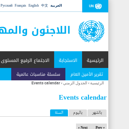
العربية
中文
English
Français
Русский
UN
اللاجئون والمه
الرئيسية
الاستجابة
الاجتماع الرفيع المستوى
تقرير الأمين العام
سلسلة مناسبات عالمية
الرئيسية
›
الجدول الزمني
›
Events calendar
أنت
هنا
Events calendar
ا
بالشهر
باليوم
السنة
(علامة التبويب النشطة)
ل
Next »
« Prev