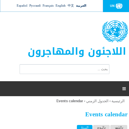
Jump to navigation
العربية
中文
English
Français
Русский
Español
UN
اللاجئون والمهاجرون
ا
ب
س
ح
ت
ث
م
ا

ر
ة
الرئيسية
›
الجدول الزمني
›
Events calendar
أنت
ا
هنا
ل
Events calendar
ب
ح
ا
بالشهر
باليوم
السنة
(علامة التبويب النشطة)
ث