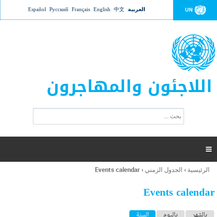
Jump to navigation
العربية
中文
English
Français
Русский
Español
UN
اللاجئون والمهاجرون
ا
ب
س
ح
ت
ث
م
ا

ر
ة
الرئيسية
›
الجدول الزمني
›
Events calendar
أنت
ا
هنا
ل
Events calendar
ب
ح
ا
بالشهر
باليوم
السنة
(علامة التبويب النشطة)
ث