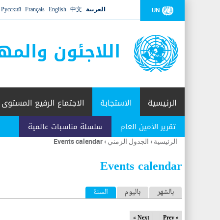
العربية
中文
English
Français
Русский
UN
اللاجئون والمه
الرئيسية
الاستجابة
الاجتماع الرفيع المستوى
تقرير الأمين العام
سلسلة مناسبات عالمية
الرئيسية
›
الجدول الزمني
›
Events calendar
أنت
هنا
Events calendar
ا
بالشهر
باليوم
السنة
(علامة التبويب النشطة)
ل
Next »
« Prev