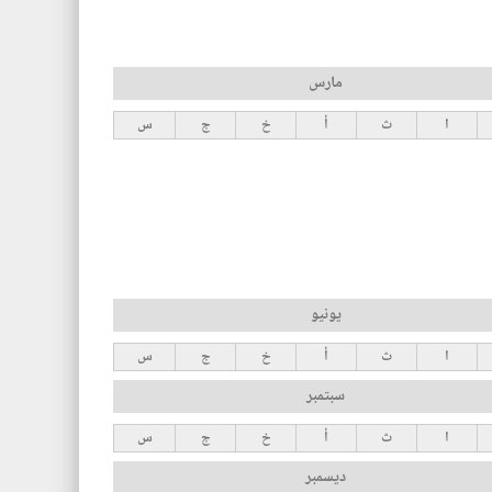
مارس
ا
ث
أ
خ
ج
س
يونيو
ا
ث
أ
خ
ج
س
سبتمبر
ا
ث
أ
خ
ج
س
ديسمبر