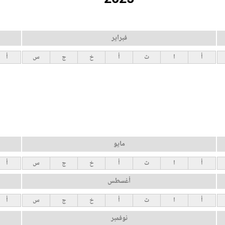
فبراير
أ
ا
ث
أ
خ
ج
س
أ
مايو
أ
ا
ث
أ
خ
ج
س
أ
أغسطس
أ
ا
ث
أ
خ
ج
س
أ
نوفمبر