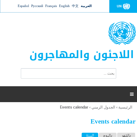
Jump to navigation
العربية
中文
English
Français
Русский
Español
UN
اللاجئون والمهاجرون
ا
ب
س
ح
ت
ث
م
ا

ر
ة
الرئيسية
›
الجدول الزمني
›
Events calendar
أنت
ا
هنا
ل
Events calendar
ب
ح
ا
بالشهر
باليوم
السنة
(علامة التبويب النشطة)
ث