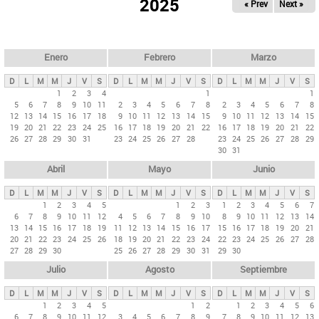
ú
2025
« Prev
Next »
l
s
a
q
p
u
e
a
Enero
Febrero
Marzo
d
s
a
D
L
M
M
J
V
S
D
L
M
M
J
V
S
D
L
M
M
J
V
S
p
1
2
3
4
1
1
5
6
7
8
9
10
11
2
3
4
5
6
7
8
2
3
4
5
6
7
8
r
12
13
14
15
16
17
18
9
10
11
12
13
14
15
9
10
11
12
13
14
15
i
19
20
21
22
23
24
25
16
17
18
19
20
21
22
16
17
18
19
20
21
22
26
27
28
29
30
31
23
24
25
26
27
28
23
24
25
26
27
28
29
n
30
31
c
Abril
Mayo
Junio
i
p
D
L
M
M
J
V
S
D
L
M
M
J
V
S
D
L
M
M
J
V
S
1
2
3
4
5
1
2
3
1
2
3
4
5
6
7
a
6
7
8
9
10
11
12
4
5
6
7
8
9
10
8
9
10
11
12
13
14
l
13
14
15
16
17
18
19
11
12
13
14
15
16
17
15
16
17
18
19
20
21
20
21
22
23
24
25
26
18
19
20
21
22
23
24
22
23
24
25
26
27
28
e
27
28
29
30
25
26
27
28
29
30
31
29
30
s
Julio
Agosto
Septiembre
D
L
M
M
J
V
S
D
L
M
M
J
V
S
D
L
M
M
J
V
S
1
2
3
4
5
1
2
1
2
3
4
5
6
6
7
8
9
10
11
12
3
4
5
6
7
8
9
7
8
9
10
11
12
13