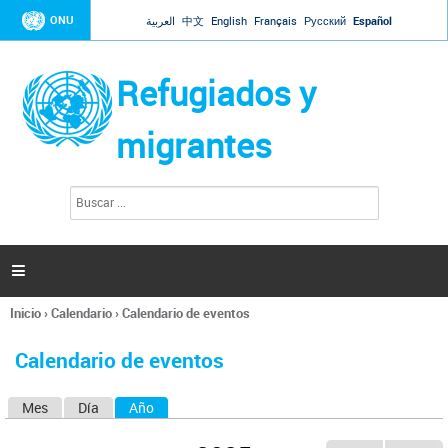
Jump to navigation
ONU
العربية
中文
English
Français
Русский
Español
Refugiados y
migrantes
B
F
u
o
s
r
c
a
m
r

u
l
Inicio
›
Calendario
›
Calendario de eventos
a
Se
r
encuentra
i
Calendario de eventos
usted
o
aquí
d
Mes
Día
Año
(solapa activa)
S
e
b
o