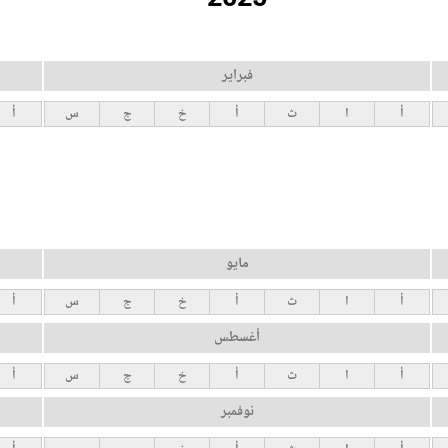
فبراير
أ
ا
ث
أ
خ
ج
س
أ
مايو
أ
ا
ث
أ
خ
ج
س
أ
أغسطس
أ
ا
ث
أ
خ
ج
س
أ
نوفمبر