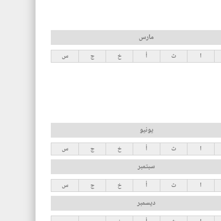
مارس
ا
ث
أ
خ
ج
س
يونيو
ا
ث
أ
خ
ج
س
سبتمبر
ا
ث
أ
خ
ج
س
ديسمبر