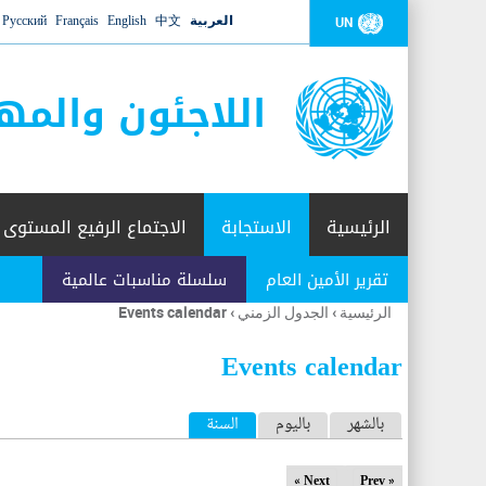
العربية
中文
English
Français
Русский
UN
اللاجئون والمه
الرئيسية
الاستجابة
الاجتماع الرفيع المستوى
تقرير الأمين العام
سلسلة مناسبات عالمية
الرئيسية
›
الجدول الزمني
›
Events calendar
أنت
هنا
Events calendar
ا
بالشهر
باليوم
السنة
(علامة التبويب النشطة)
ل
Next »
« Prev