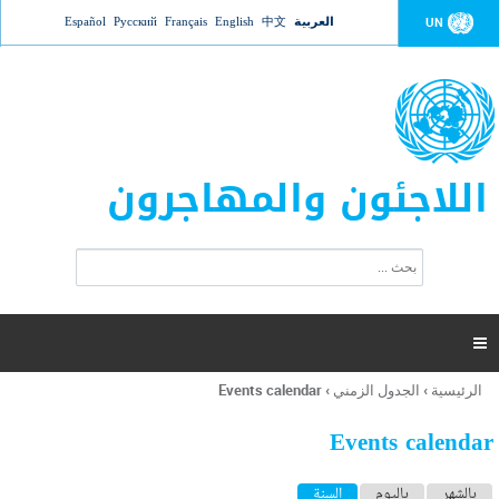
Jump to navigation
العربية
中文
English
Français
Русский
Español
UN
اللاجئون والمهاجرون
ا
ب
س
ح
ت
ث
م
ا

ر
ة
الرئيسية
›
الجدول الزمني
›
Events calendar
أنت
ا
هنا
ل
Events calendar
ب
ح
ا
بالشهر
باليوم
السنة
(علامة التبويب النشطة)
ث