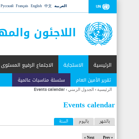
العربية
中文
English
Français
Русский
UN
اللاجئون والمه
الرئيسية
الاستجابة
الاجتماع الرفيع المستوى
تقرير الأمين العام
سلسلة مناسبات عالمية
الرئيسية
›
الجدول الزمني
›
Events calendar
أنت
هنا
Events calendar
ا
بالشهر
باليوم
السنة
(علامة التبويب النشطة)
ل
Next »
« Prev