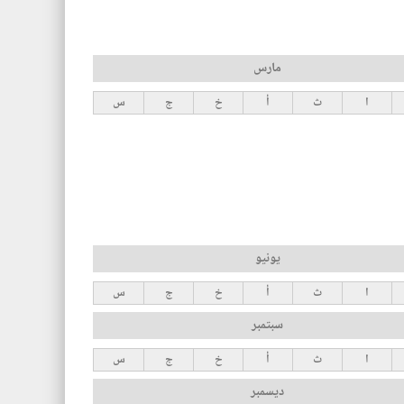
مارس
ا
ث
أ
خ
ج
س
يونيو
ا
ث
أ
خ
ج
س
سبتمبر
ا
ث
أ
خ
ج
س
ديسمبر