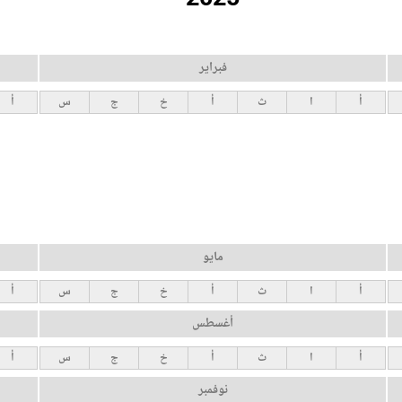
فبراير
أ
ا
ث
أ
خ
ج
س
أ
مايو
أ
ا
ث
أ
خ
ج
س
أ
أغسطس
أ
ا
ث
أ
خ
ج
س
أ
نوفمبر