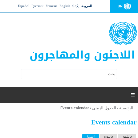
Jump to navigation
العربية
中文
English
Français
Русский
Español
UN
اللاجئون والمهاجرون
ا
ب
س
ح
ت
ث
م
ا

ر
ة
الرئيسية
›
الجدول الزمني
›
Events calendar
أنت
ا
هنا
ل
Events calendar
ب
ح
ا
بالشهر
باليوم
السنة
(علامة التبويب النشطة)
ث