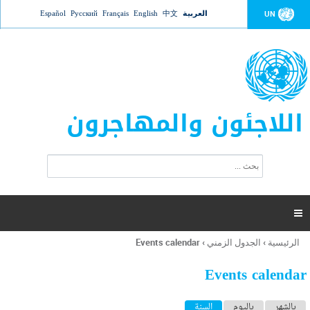
Jump to navigation
العربية
中文
English
Français
Русский
Español
UN
اللاجئون والمهاجرون
ا
ب
س
ح
ت
ث
م
ا

ر
ة
الرئيسية
›
الجدول الزمني
›
Events calendar
أنت
ا
هنا
ل
Events calendar
ب
ح
ا
بالشهر
باليوم
السنة
(علامة التبويب النشطة)
ث