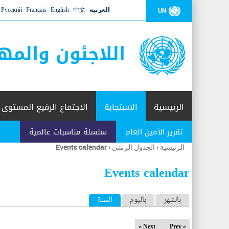
العربية
中文
English
Français
Русский
UN
اللاجئون والمه
الرئيسية
الاستجابة
الاجتماع الرفيع المستوى
تقرير الأمين العام
سلسلة مناسبات عالمية
الرئيسية
›
الجدول الزمني
›
Events calendar
أنت
هنا
Events calendar
ا
بالشهر
باليوم
السنة
(علامة التبويب النشطة)
ل
Next »
« Prev