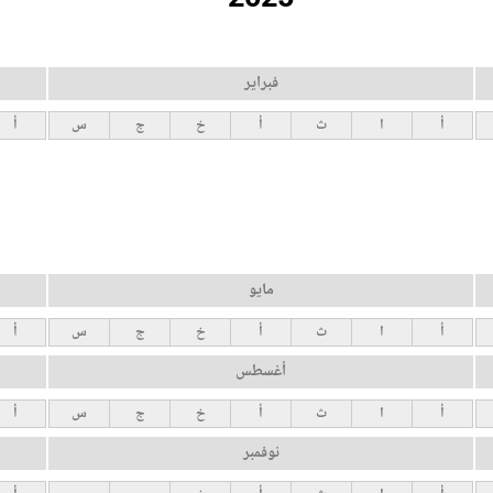
فبراير
أ
ا
ث
أ
خ
ج
س
أ
مايو
أ
ا
ث
أ
خ
ج
س
أ
أغسطس
أ
ا
ث
أ
خ
ج
س
أ
نوفمبر