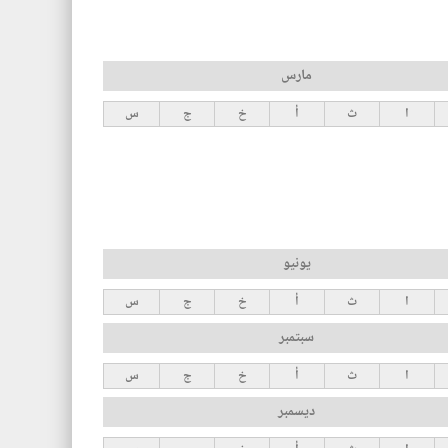
مارس
ا
ث
أ
خ
ج
س
يونيو
ا
ث
أ
خ
ج
س
سبتمبر
ا
ث
أ
خ
ج
س
ديسمبر