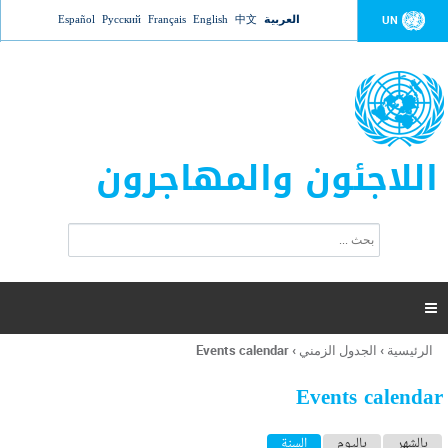
Jump to navigation
العربية
中文
English
Français
Русский
Español
UN
اللاجئون والمهاجرون
ا
ب
س
ح
ت
ث
م
ا

ر
ة
الرئيسية
›
الجدول الزمني
›
Events calendar
أنت
ا
هنا
ل
Events calendar
ب
ح
ا
بالشهر
باليوم
السنة
(علامة التبويب النشطة)
ث