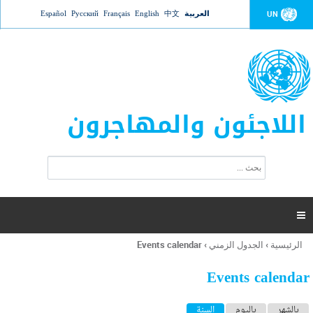
Jump to navigation
العربية
中文
English
Français
Русский
Español
UN
اللاجئون والمهاجرون
ا
ب
س
ح
ت
ث
م
ا

ر
ة
الرئيسية
›
الجدول الزمني
›
Events calendar
أنت
ا
هنا
ل
Events calendar
ب
ح
ا
بالشهر
باليوم
السنة
(علامة التبويب النشطة)
ث