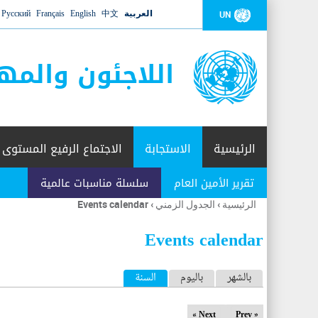
العربية
中文
English
Français
Русский
UN
اللاجئون والمه
الرئيسية
الاستجابة
الاجتماع الرفيع المستوى
تقرير الأمين العام
سلسلة مناسبات عالمية
الرئيسية
›
الجدول الزمني
›
Events calendar
أنت
هنا
Events calendar
ا
بالشهر
باليوم
السنة
(علامة التبويب النشطة)
ل
Next »
« Prev