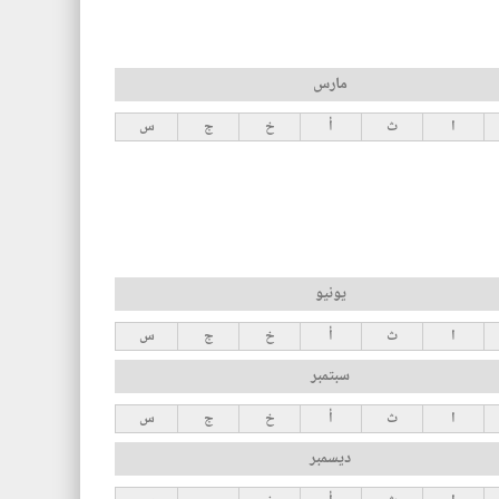
مارس
ا
ث
أ
خ
ج
س
يونيو
ا
ث
أ
خ
ج
س
سبتمبر
ا
ث
أ
خ
ج
س
ديسمبر