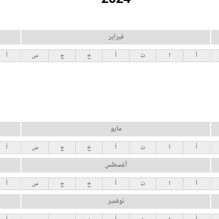
فبراير
أ
ا
ث
أ
خ
ج
س
أ
مايو
أ
ا
ث
أ
خ
ج
س
أ
أغسطس
أ
ا
ث
أ
خ
ج
س
أ
نوفمبر