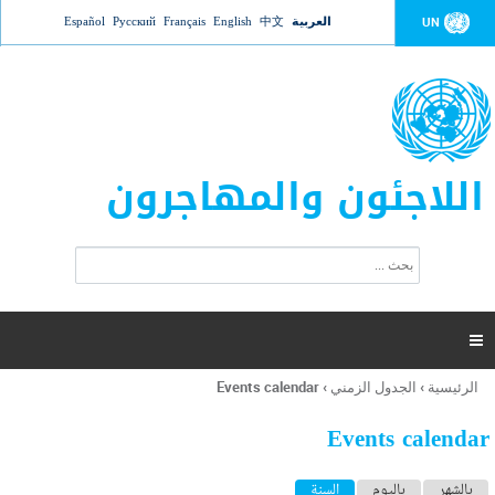
Jump to navigation
العربية
中文
English
Français
Русский
Español
UN
اللاجئون والمهاجرون
ا
ب
س
ح
ت
ث
م
ا

ر
ة
الرئيسية
›
الجدول الزمني
›
Events calendar
أنت
ا
هنا
ل
Events calendar
ب
ح
ا
بالشهر
باليوم
السنة
(علامة التبويب النشطة)
ث