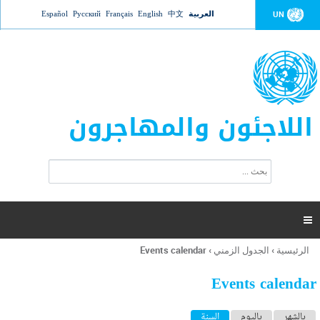
Jump to navigation
العربية
中文
English
Français
Русский
Español
UN
اللاجئون والمهاجرون
ا
ب
س
ح
ت
ث
م
ا

ر
ة
الرئيسية
›
الجدول الزمني
›
Events calendar
أنت
ا
هنا
ل
Events calendar
ب
ح
ا
بالشهر
باليوم
السنة
(علامة التبويب النشطة)
ث