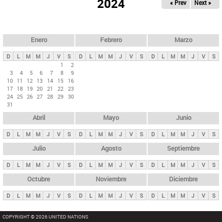
ú
2024
« Prev
Next »
l
s
a
q
p
u
e
a
Enero
Febrero
Marzo
d
s
a
D
L
M
M
J
V
S
D
L
M
M
J
V
S
D
L
M
M
J
V
S
p
1
2
3
4
5
6
7
8
9
r
10
11
12
13
14
15
16
i
17
18
19
20
21
22
23
24
25
26
27
28
29
30
n
31
c
Abril
Mayo
Junio
i
p
D
L
M
M
J
V
S
D
L
M
M
J
V
S
D
L
M
M
J
V
S
a
Julio
Agosto
Septiembre
l
D
L
M
M
J
V
S
D
L
M
M
J
V
S
D
L
M
M
J
V
S
e
Octubre
Noviembre
Diciembre
s
D
L
M
M
J
V
S
D
L
M
M
J
V
S
D
L
M
M
J
V
S
COPYRIGHT © 2026 UNITED NATIONS