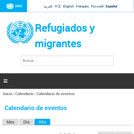
Jump to navigation
ONU
العربية
中文
English
Français
Русский
Español
Refugiados y
migrantes
B
F
u
o
s
r
c
a
m
r

u
l
Inicio
›
Calendario
›
Calendario de eventos
a
Se
r
encuentra
i
Calendario de eventos
usted
o
aquí
d
Mes
Día
Año
(solapa activa)
S
e
b
o