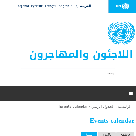
Jump to navigation
العربية
中文
English
Français
Русский
Español
UN
اللاجئون والمهاجرون
ا
ب
س
ح
ت
ث
م
ا

ر
ة
الرئيسية
›
الجدول الزمني
›
Events calendar
أنت
ا
هنا
ل
Events calendar
ب
ح
ا
بالشهر
باليوم
السنة
(علامة التبويب النشطة)
ث