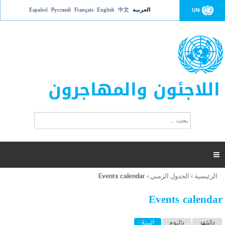
Jump to navigation
العربية
中文
English
Français
Русский
Español
UN
اللاجئون والمهاجرون
ا
ب
س
ح
ت
ث
م
ا

ر
ة
الرئيسية
›
الجدول الزمني
›
Events calendar
أنت
ا
هنا
ل
Events calendar
ب
ح
ا
بالشهر
باليوم
السنة
(علامة التبويب النشطة)
ث