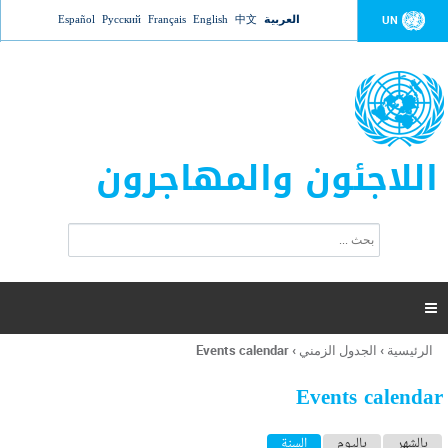
Jump to navigation
العربية
中文
English
Français
Русский
Español
UN
اللاجئون والمهاجرون
ا
ب
س
ح
ت
ث
م
ا

ر
ة
الرئيسية
›
الجدول الزمني
›
Events calendar
أنت
ا
هنا
ل
Events calendar
ب
ح
ا
بالشهر
باليوم
السنة
(علامة التبويب النشطة)
ث