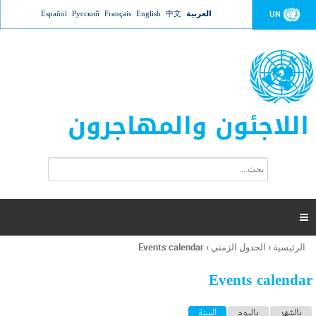
Jump to navigation
العربية
中文
English
Français
Русский
Español
UN
اللاجئون والمهاجرون
ا
ب
س
ح
ت
ث
م
ا

ر
ة
الرئيسية
›
الجدول الزمني
›
Events calendar
أنت
ا
هنا
ل
Events calendar
ب
ح
ا
بالشهر
باليوم
السنة
(علامة التبويب النشطة)
ث