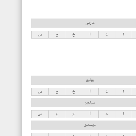
مارس
ا
ث
أ
خ
ج
س
يونيو
ا
ث
أ
خ
ج
س
سبتمبر
ا
ث
أ
خ
ج
س
ديسمبر