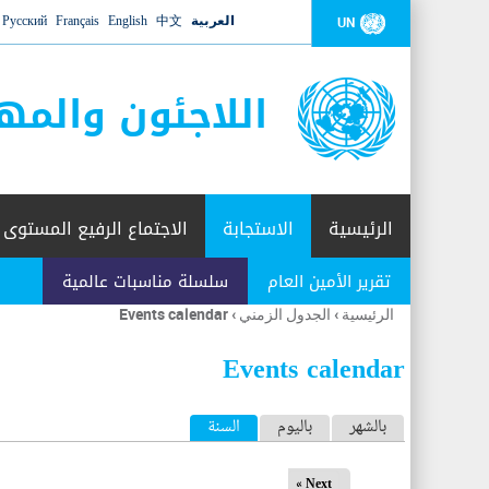
العربية
中文
English
Français
Русский
UN
اللاجئون والمه
الرئيسية
الاستجابة
الاجتماع الرفيع المستوى
تقرير الأمين العام
سلسلة مناسبات عالمية
الرئيسية
›
الجدول الزمني
›
Events calendar
أنت
هنا
Events calendar
ا
بالشهر
باليوم
السنة
(علامة التبويب النشطة)
ل
Next »