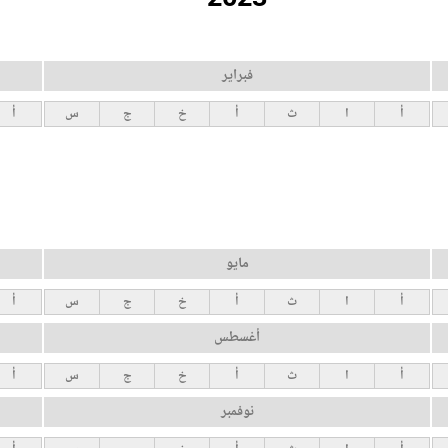
فبراير
أ
ا
ث
أ
خ
ج
س
أ
مايو
أ
ا
ث
أ
خ
ج
س
أ
أغسطس
أ
ا
ث
أ
خ
ج
س
أ
نوفمبر