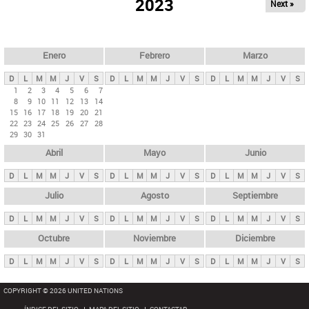
ú
2023
Next »
l
s
a
q
p
u
e
a
Enero
Febrero
Marzo
d
s
a
D
L
M
M
J
V
S
D
L
M
M
J
V
S
D
L
M
M
J
V
S
p
1
2
3
4
5
6
7
8
9
10
11
12
13
14
r
15
16
17
18
19
20
21
i
22
23
24
25
26
27
28
29
30
31
n
Abril
Mayo
Junio
c
i
D
L
M
M
J
V
S
D
L
M
M
J
V
S
D
L
M
M
J
V
S
p
Julio
Agosto
Septiembre
a
D
L
M
M
J
V
S
D
L
M
M
J
V
S
D
L
M
M
J
V
S
l
e
Octubre
Noviembre
Diciembre
s
D
L
M
M
J
V
S
D
L
M
M
J
V
S
D
L
M
M
J
V
S
COPYRIGHT © 2026 UNITED NATIONS