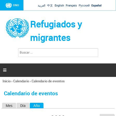
Jump to navigation
ONU
العربية
中文
English
Français
Русский
Español
Refugiados y
migrantes
B
F
u
o
s
r
c
a
m
r

u
l
Inicio
›
Calendario
›
Calendario de eventos
a
Se
r
encuentra
i
Calendario de eventos
usted
o
aquí
d
Mes
Día
Año
(solapa activa)
S
e
b
o