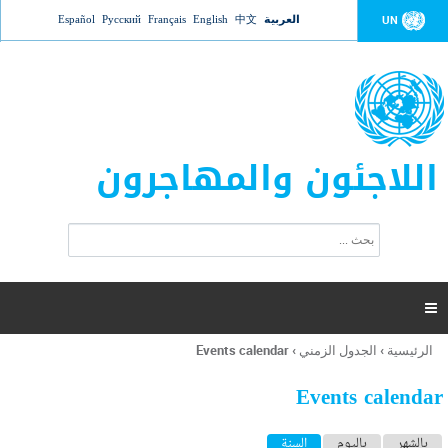
Jump to navigation
العربية
中文
English
Français
Русский
Español
UN
اللاجئون والمهاجرون
ا
ب
س
ح
ت
ث
م
ا

ر
ة
الرئيسية
›
الجدول الزمني
›
Events calendar
أنت
ا
هنا
ل
Events calendar
ب
ح
ا
بالشهر
باليوم
السنة
(علامة التبويب النشطة)
ث