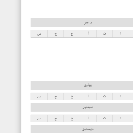
مارس
ا
ث
أ
خ
ج
س
يونيو
ا
ث
أ
خ
ج
س
سبتمبر
ا
ث
أ
خ
ج
س
ديسمبر