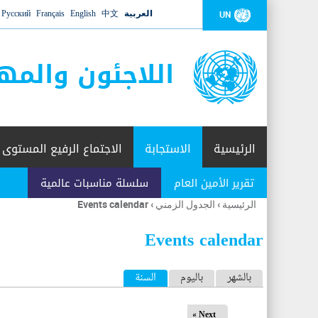
العربية
中文
English
Français
Русский
UN
اللاجئون والمه
الرئيسية
الاستجابة
الاجتماع الرفيع المستوى
تقرير الأمين العام
سلسلة مناسبات عالمية
الرئيسية
›
الجدول الزمني
›
Events calendar
أنت
هنا
Events calendar
ا
بالشهر
باليوم
السنة
(علامة التبويب النشطة)
ل
Next »