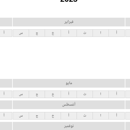
فبراير
أ
ا
ث
أ
خ
ج
س
أ
مايو
أ
ا
ث
أ
خ
ج
س
أ
أغسطس
أ
ا
ث
أ
خ
ج
س
أ
نوفمبر