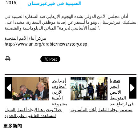
2016
الصينية في قيرغيزستان
أدان مجلس الأمن الدولي بشدة الهجوم الإرهابي ضد السفارة الصينية في
بيشكيك، قيرغيزستان، وهو ما أـسفر عن إصابة موظفي السفارة، مشددا على
"المبدأ الأساسي لحرمة" المباني الدبلوماسية والقنصلية.
مركز أنباء الأمم المتحدة
http://www.un.org/arabic/news/story.asp
ضحايا
أوبراين:


البحر
"مخاوف
الأبيض
الأردن
المتوسط
الأمنية
في ارتفاع بعد
مشروعة
سنة من وفاة الطفل أيلان المأساوية
جدا" ونحن هنا لإيجاد أفضل السبل
لمساعدة العالقين على الحدود
更多新闻