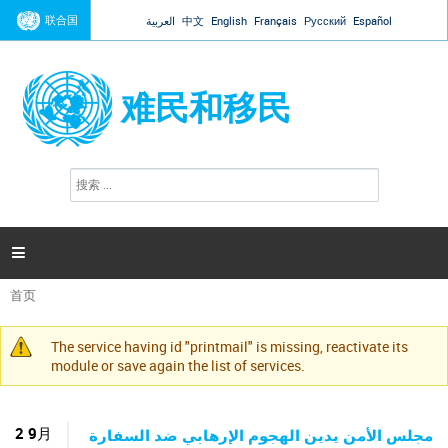
Jump to navigation
联合国
Español
Русский
Français
English
中文
العربية
难民和移民
搜
搜
索
索
表
单

首页
你
在
The service having id "printmail" is missing, reactivate its
这
警
module or save again the list of services.
里
告
信
息
2 9月
مجلس الأمن يدين الهجوم الإرهابي ضد السفارة