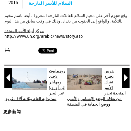
2016
السلام للأسر النازحة
وقع هجوم آخر على مخيم السلام للعائلات النازحة المعروف أيضا باسم مخيم
التَكْية، والواقع إلى الجنوب من بغداد، وذلك في وقت سابق من هذا اليوم.
مركز أنباء الأمم المتحدة
http://www.un.org/arabic/news/story.asp
حوض
ربع مليون


بحيرة
لاجئ
تشاد:
ومهاجر
الأمم
إلى أوروبا
المتحدة تحذر
عبر البحر
من تفاقم الوضع الإنساني والأمني
منذ بداية العام وثلاثة آلاف غريق
ووضع الحماية في المنطقة
更多新闻