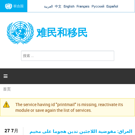
Jump to navigation
联合国
Español
Русский
Français
English
中文
العربية
难民和移民
搜
搜
索
索
表
单

首页
你
在
The service having id "printmail" is missing, reactivate its
这
警
module or save again the list of services.
里
告
信
息
27 7月
العراق: مفوضية اللاجئين تدين هجوما على مخيم