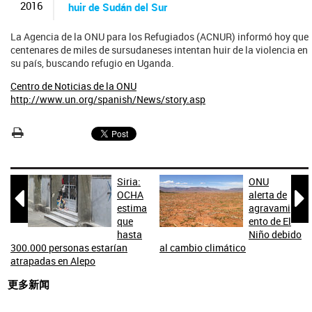
2016
huir de Sudán del Sur
La Agencia de la ONU para los Refugiados (ACNUR) informó hoy que
centenares de miles de sursudaneses intentan huir de la violencia en
su país, buscando refugio en Uganda.
Centro de Noticias de la ONU
http://www.un.org/spanish/News/story.asp
Siria:
ONU


OCHA
alerta de
estima
agravami
que
ento de El
hasta
Niño debido
300.000 personas estarían
al cambio climático
atrapadas en Alepo
更多新闻