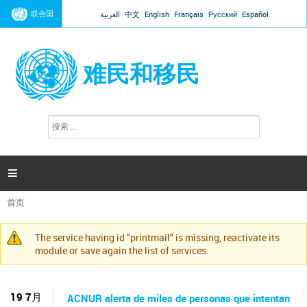
Jump to navigation
联合国
العربية
中文
English
Français
Русский
Español
难民和移民
搜
搜
索
索
表
单

首页
你
在
The service having id "printmail" is missing, reactivate its
这
警
module or save again the list of services.
里
告
信
息
19 7月
ACNUR alerta de miles de personas que intentan