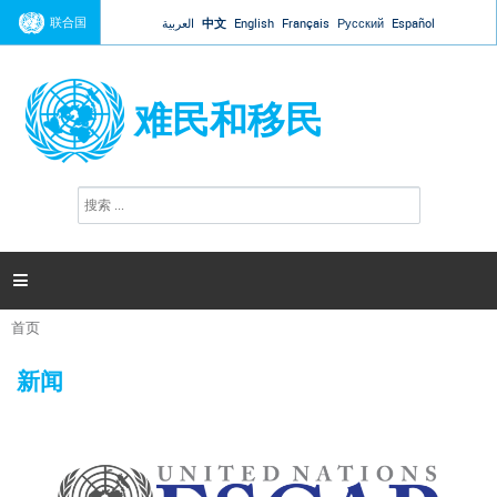
Jump to navigation
联合国
العربية
中文
English
Français
Русский
Español
难民和移民
搜
搜
索
索
表
单

首页
你
在
新闻
这
里