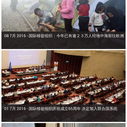
08 7月 2016 -
国际移徙组织：今年已有逾２３万人经地中海前往欧洲
01 7月 2016 -
国际移徙组织庆祝成立65周年 决定加入联合国系统