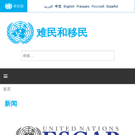
Jump to navigation
联合国
العربية
中文
English
Français
Русский
Español
难民和移民
搜
搜
索
索
表
单

首页
你
在
新闻
这
里