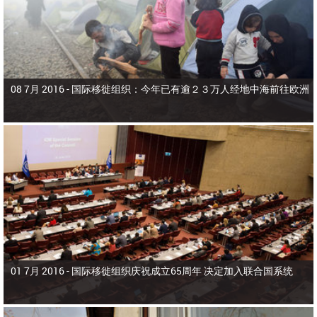
08 7月 2016 -
国际移徙组织：今年已有逾２３万人经地中海前往欧洲
01 7月 2016 -
国际移徙组织庆祝成立65周年 决定加入联合国系统