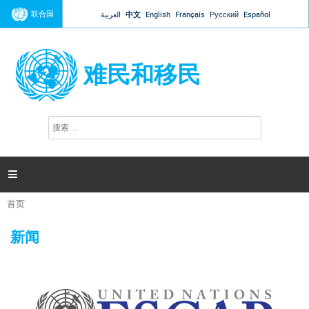
Jump to navigation
联合国
العربية
中文
English
Français
Русский
Español
难民和移民
搜
搜
索
索
表
单

首页
你
在
新闻
这
里