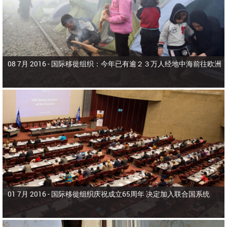
08 7月 2016 -
国际移徙组织：今年已有逾２３万人经地中海前往欧洲
01 7月 2016 -
国际移徙组织庆祝成立65周年 决定加入联合国系统