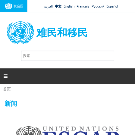
Jump to navigation
联合国
العربية
中文
English
Français
Русский
Español
难民和移民
搜
搜
索
索
表
单

首页
你
在
新闻
这
里