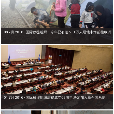
08 7月 2016 -
国际移徙组织：今年已有逾２３万人经地中海前往欧洲
01 7月 2016 -
国际移徙组织庆祝成立65周年 决定加入联合国系统