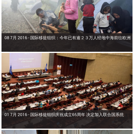
08 7月 2016 -
国际移徙组织：今年已有逾２３万人经地中海前往欧洲
01 7月 2016 -
国际移徙组织庆祝成立65周年 决定加入联合国系统