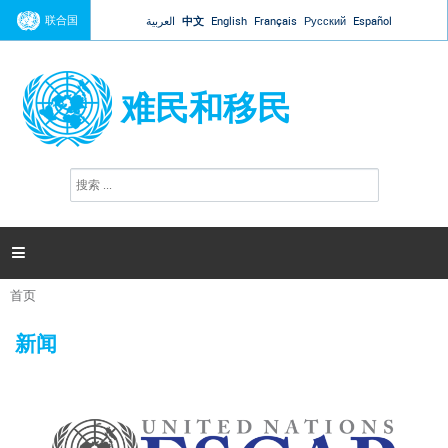
Jump to navigation
联合国
العربية
中文
English
Français
Русский
Español
难民和移民
搜
搜
索
索
表
单

首页
你
在
新闻
这
里