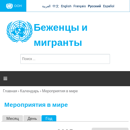
Jump to navigation
ООН
العربية
中文
English
Français
Русский
Español
Беженцы и
мигранты
П
Ф
о
о
и
р
с
к
м

а
п
Главная
›
Календарь
›
Мероприятия в мире
о
Вы
и
здесь
с
Мероприятия в мире
к
а
Месяц
День
Год
(активная вкладка)
Г
л