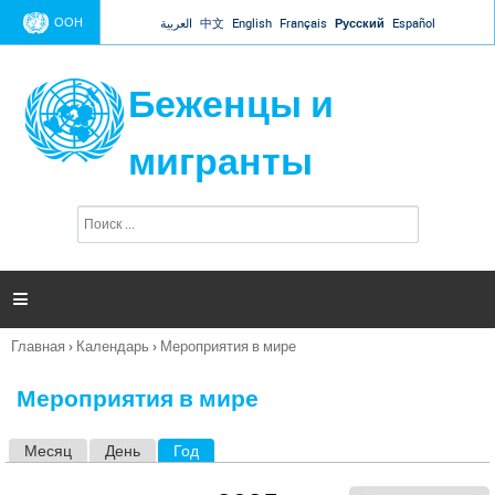
Jump to navigation
ООН
العربية
中文
English
Français
Русский
Español
Беженцы и
мигранты
П
Ф
о
о
и
р
с
к
м

а
п
Главная
›
Календарь
›
Мероприятия в мире
о
Вы
и
здесь
с
Мероприятия в мире
к
а
Месяц
День
Год
(активная вкладка)
Г
л