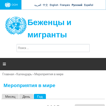
Jump to navigation
ООН
العربية
中文
English
Français
Русский
Español
Беженцы и
мигранты
П
Ф
о
о
и
р
с
к
м

а
п
Главная
›
Календарь
›
Мероприятия в мире
о
Вы
и
здесь
с
Мероприятия в мире
к
а
Месяц
День
Год
(активная вкладка)
Г
л